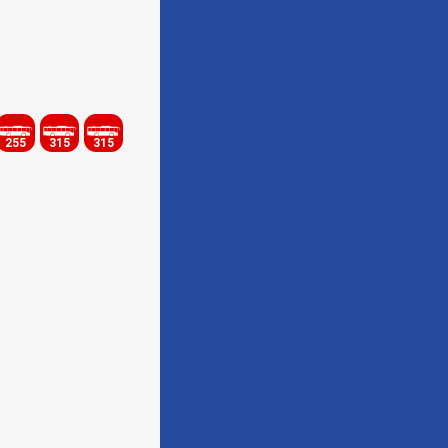
255
315
315