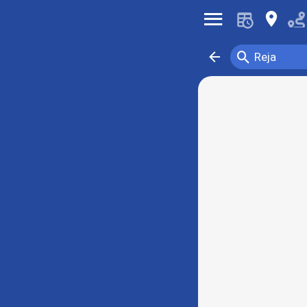
󰍜
󰍎
󰍉
󰁍
Reja