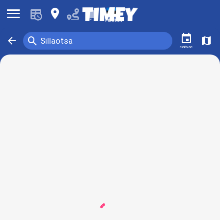
󰍜
󰍎
󰂚
Таллин
󰃭
󰍉
󰁍
󰍍
Sillaotsa
сейчас