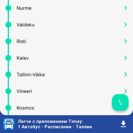
󰅂
Nurme
󰅂
Valdeku
󰅂
Risti
󰅂
Kalev
󰅂
Tallinn-Väike
󰅂
Vineeri
󰓢
󰅂
Kosmos
Легче с приложением Timey
:
󰇚
󰅂
Vabaduse väljak
1 Автобус - Расписание - Таллин