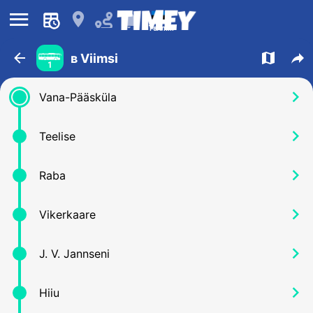
󰍜
󰍎
󰂚
Таллин
󰁍
󰍍
󰒖
в Viimsi
1
󰅂
Vana-Pääsküla
󰅂
Teelise
󰅂
Raba
󰅂
Vikerkaare
󰅂
J. V. Jannseni
󰅂
Hiiu