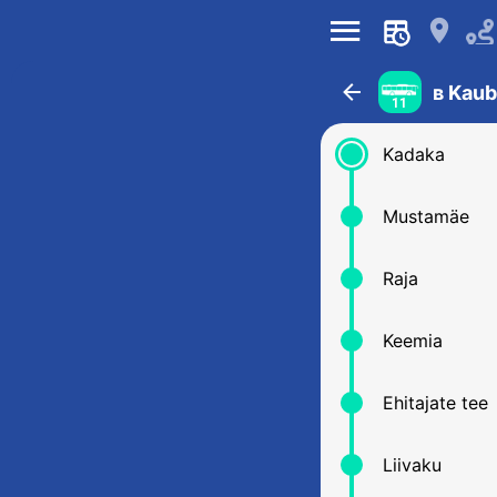
󰍜
󰍎
󰁍
в Kau
11
Kadaka
Mustamäe
Raja
Keemia
Ehitajate tee
Liivaku