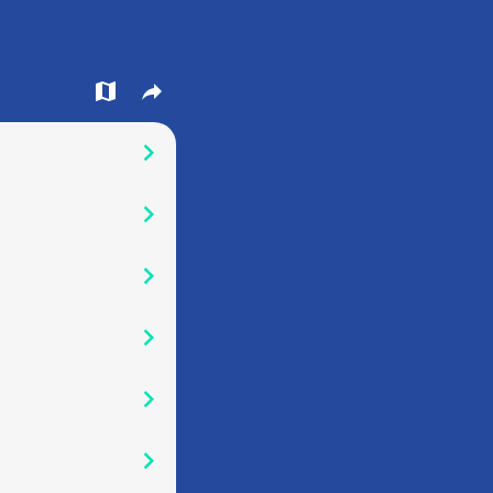
󰍍
󰒖
󰅂
󰅂
󰅂
󰅂
󰅂
󰅂