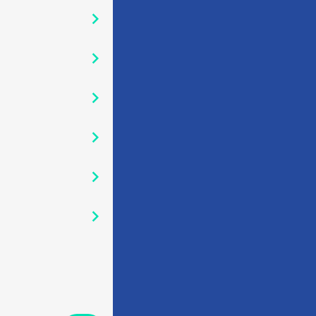
󰅂
󰅂
󰅂
󰅂
󰅂
󰅂