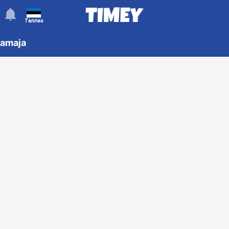
󰂚
Таллин
bamaja