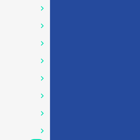
󰅂
󰅂
󰅂
󰅂
󰅂
󰅂
󰅂
󰅂