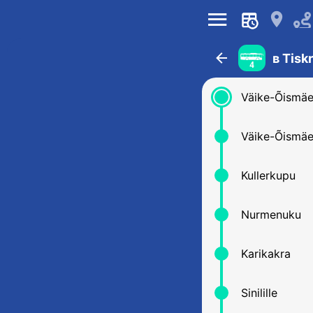
󰍜
󰍎
󰁍
в Tisk
4
Väike-Õismäe
Väike-Õismä
Kullerkupu
Nurmenuku
Karikakra
Sinilille