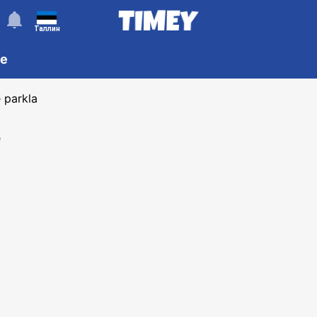
󰂚
Таллин
re
 parkla
e