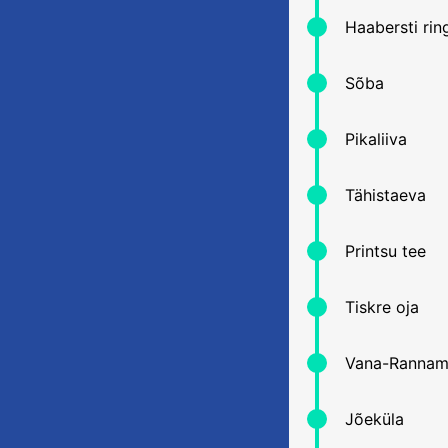
Haabersti rin
Sõba
Pikaliiva
Tähistaeva
Printsu tee
Tiskre oja
Vana-Rannam
Jõeküla