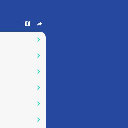
󰍍
󰒖
󰅂
󰅂
󰅂
󰅂
󰅂
󰅂