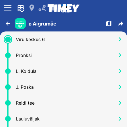
󰍜
󰍎
󰂚
Таллин
󰁍
󰍍
󰒖
в Äigrumäe
8A
󰅂
Viru keskus 6
󰅂
Pronksi
󰅂
L. Koidula
󰅂
J. Poska
󰅂
Reidi tee
󰅂
Lauluväljak