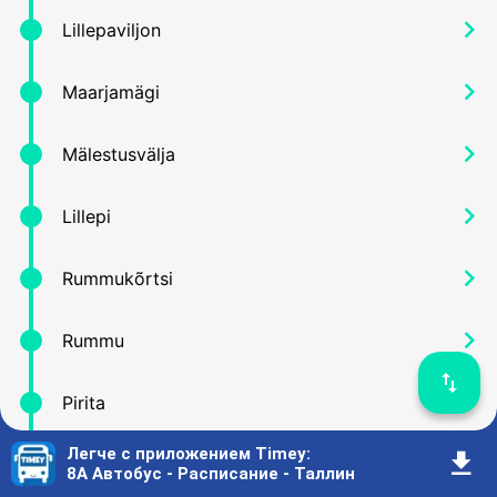
󰅂
Lillepaviljon
󰅂
Maarjamägi
󰅂
Mälestusvälja
󰅂
Lillepi
󰅂
Rummukõrtsi
󰅂
Rummu
󰓢
󰅂
Pirita
Легче с приложением Timey
:
󰇚
󰅂
Supluse puiestee
8A Автобус - Расписание - Таллин