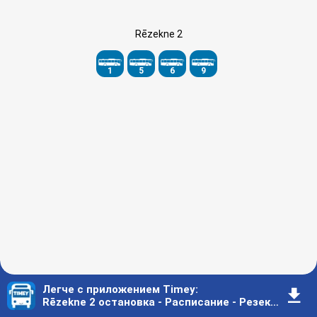
Rēzekne 2
1
5
6
9
Легче с приложением Timey
:
󰇚
Rēzekne 2 остановка - Расписание - Резекне