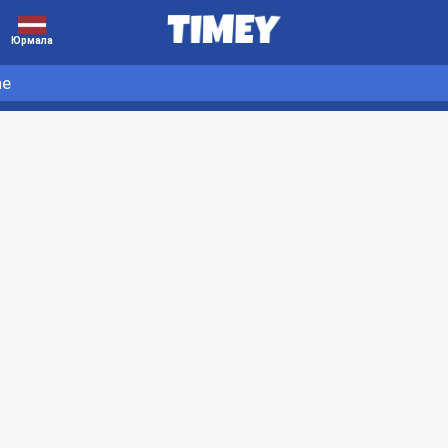
Юрмала
ne