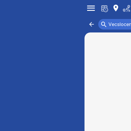
󰍜
󰍎
󰍉
󰁍
Vecsloce