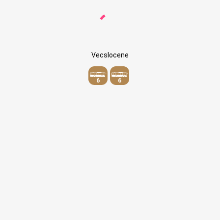
Vecslocene
6
6