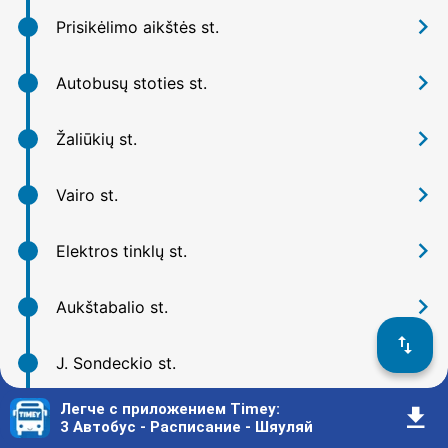
󰅂
Prisikėlimo aikštės st.
󰅂
Autobusų stoties st.
󰅂
Žaliūkių st.
󰅂
Vairo st.
󰅂
Elektros tinklų st.
󰅂
Aukštabalio st.
󰓢
󰅂
J. Sondeckio st.
Легче с приложением Timey
:
󰇚
󰅂
V. Grinkevičiaus st.
3 Автобус - Расписание - Шяуляй