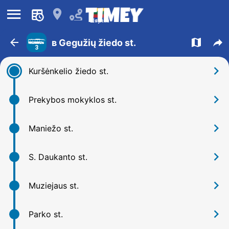
󰍜
󰍎
Шяуляй
󰁍
󰍍
󰒖
в Gegužių žiedo st.
3
󰅂
Kuršėnkelio žiedo st.
󰅂
Prekybos mokyklos st.
󰅂
Maniežo st.
󰅂
S. Daukanto st.
󰅂
Muziejaus st.
󰅂
Parko st.