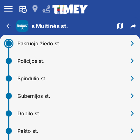
󰍜
󰍎
Шяуляй
󰁍
󰍍
󰒖
в Muitinės st.
5
󰅂
Pakruojo žiedo st.
󰅂
Policijos st.
󰅂
Spindulio st.
󰅂
Gubernijos st.
󰅂
Dobilo st.
󰅂
Pašto st.