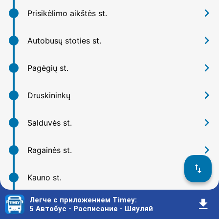
󰅂
Prisikėlimo aikštės st.
󰅂
Autobusų stoties st.
󰅂
Pagėgių st.
󰅂
Druskininkų
󰅂
Salduvės st.
󰅂
Ragainės st.
󰓢
󰅂
Kauno st.
Легче с приложением Timey
:
󰇚
󰅂
Lentpjūvės st.
5 Автобус - Расписание - Шяуляй