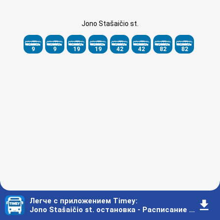
Jono Stašaičio st.
9
9
19
19
42
42
82
82
Легче с приложением Timey
:
󰇚
Jono Stašaičio st. остановка - Расписание - Вильнюс