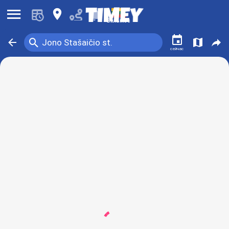
󰍜
󰍎
󰂚
Вильнюс
󰃭
󰍉
󰁍
󰍍
󰒖
Jono Stašaičio st.
сейчас