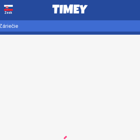
Zssk
Záriečie