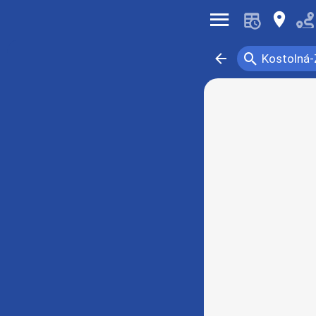
󰍜
󰍎
󰍉
󰁍
Kostolná-