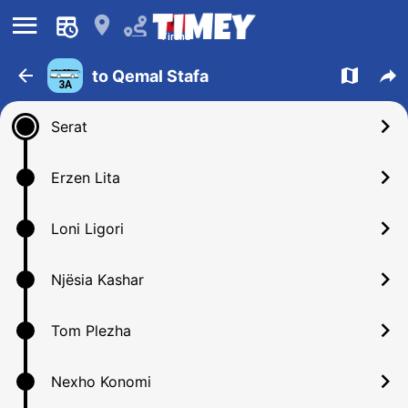
󰍜
󰍎
Tirana
󰁍
󰍍
󰒖
to Qemal Stafa
3A
󰅂
Serat
󰅂
Erzen Lita
󰅂
Loni Ligori
󰅂
Njësia Kashar
󰅂
Tom Plezha
󰅂
Nexho Konomi