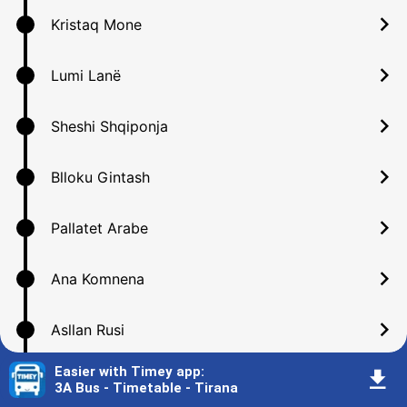
󰅂
Kristaq Mone
󰅂
Lumi Lanë
󰅂
Sheshi Shqiponja
󰅂
Blloku Gintash
󰅂
Pallatet Arabe
󰅂
Ana Komnena
󰅂
Asllan Rusi
Easier with Timey app
:
󰇚
󰅂
Qemal Stafa
3A Bus - Timetable - Tirana