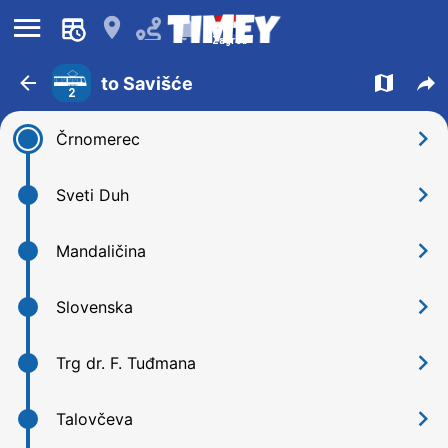
󰍜
󰍎
󰂚
Zagreb
󰁍
󰍍
󰒖
to Savišće
2
󰅂
Črnomerec
󰅂
Sveti Duh
󰅂
Mandaličina
󰅂
Slovenska
󰅂
Trg dr. F. Tuđmana
󰅂
Talovčeva