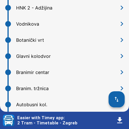
󰅂
HNK 2 - Adžijina
󰅂
Vodnikova
󰅂
Botanički vrt
󰅂
Glavni kolodvor
󰅂
Branimir centar
󰅂
Branim. tržnica
󰓢
󰅂
Autobusni kol.
Easier with Timey app
:
󰇚
󰅂
Držićeva
2 Tram - Timetable - Zagreb