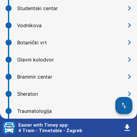
󰅂
Studentski centar
󰅂
Vodnikova
󰅂
Botanički vrt
󰅂
Glavni kolodvor
󰅂
Branimir centar
󰅂
Sheraton
󰓢
󰅂
Traumatologija
Easier with Timey app
:
󰇚
󰅂
Draškovićeva
4 Tram - Timetable - Zagreb