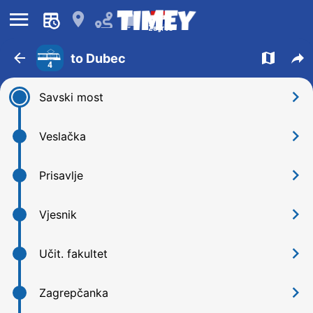
󰍜
󰍎
󰂚
Zagreb
󰁍
󰍍
󰒖
to Dubec
4
󰅂
Savski most
󰅂
Veslačka
󰅂
Prisavlje
󰅂
Vjesnik
󰅂
Učit. fakultet
󰅂
Zagrepčanka