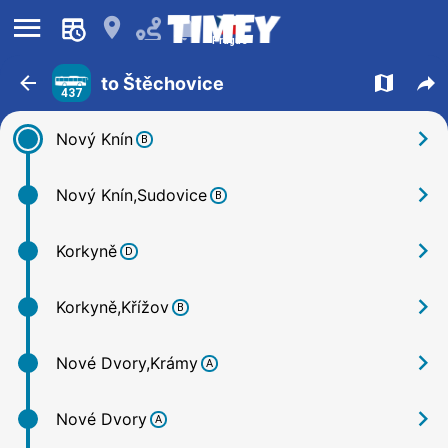
󰍜
󰍎
󰂚
Prague
󰁍
󰍍
󰒖
to Štěchovice
437
󰅂
Nový Knín
B
󰅂
Nový Knín,Sudovice
B
󰅂
Korkyně
D
󰅂
Korkyně,Křížov
B
󰅂
Nové Dvory,Krámy
A
󰅂
Nové Dvory
A