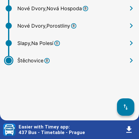
󰅂
Nové Dvory,Nová Hospoda
B
󰅂
Nové Dvory,Porostliny
B
󰅂
Slapy,Na Polesí
D
󰅂
Štěchovice
B
󰓢
Easier with Timey app
:
󰇚
437 Bus - Timetable - Prague