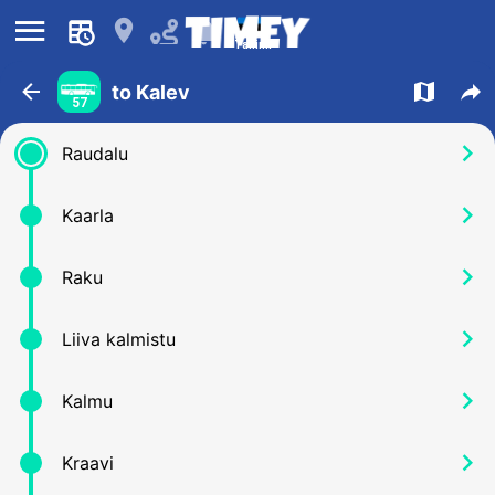
󰍜
󰍎
󰂚
Tallinn
󰁍
󰍍
󰒖
to Kalev
57
󰅂
Raudalu
󰅂
Kaarla
󰅂
Raku
󰅂
Liiva kalmistu
󰅂
Kalmu
󰅂
Kraavi