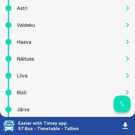
󰅂
Astri
󰅂
Valdeku
󰅂
Haava
󰅂
Näituse
󰅂
Liiva
󰅂
Risti
󰓢
󰅂
Järve
Easier with Timey app
:
󰇚
󰅂
Hallivanamehe
57 Bus - Timetable - Tallinn