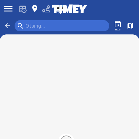
󰍜
󰍎
TS
󰃭
󰍉
󰁍
󰍍
Otsing...
nüüd