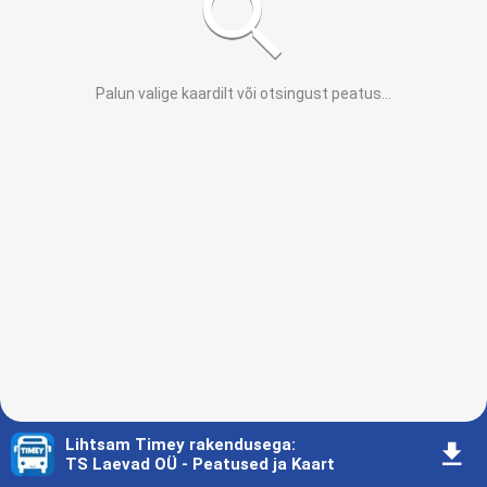
Palun valige kaardilt või otsingust peatus
...
Lihtsam Timey rakendusega
:
󰇚
TS Laevad OÜ - Peatused ja Kaart