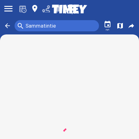
󰍜
󰍎
󰂚
Tampere
󰃭
󰍉
󰁍
󰍍
󰒖
Sammatintie
nyt