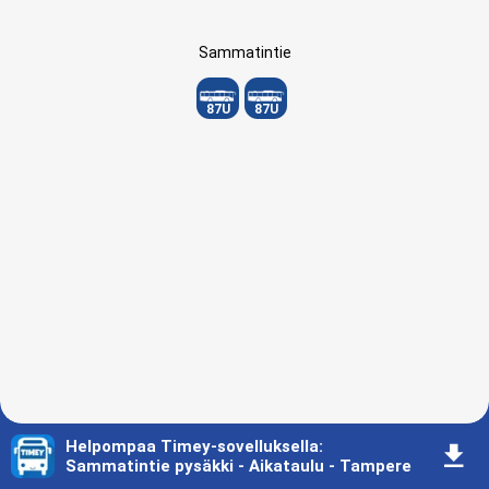
Sammatintie
87U
87U
Helpompaa Timey-sovelluksella
:
󰇚
Sammatintie pysäkki - Aikataulu - Tampere