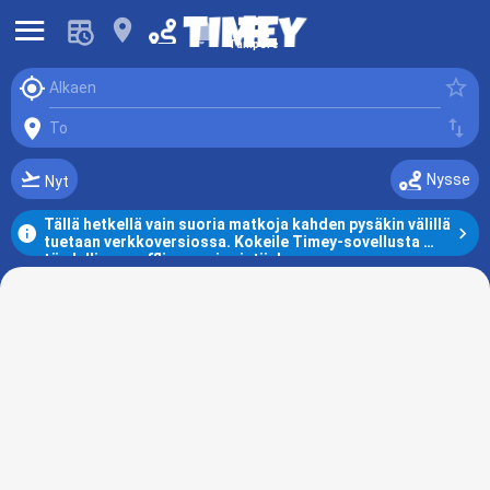
󰍜
󰍎
󰂚
Tampere
󰆤
󰓒
Alkaen
󰍎
󰓢
To
󰗕
Nysse
Nyt
Tällä hetkellä vain suoria matkoja kahden pysäkin välillä 
󰋼
󰅂
tuetaan verkkoversiossa. Kokeile Timey-sovellusta 
täydelliseen offline-navigointiin!