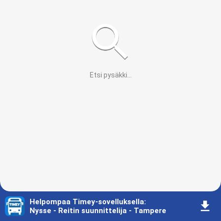
Etsi pysäkki
...
Helpompaa Timey-sovelluksella
:
󰇚
Nysse - Reitin suunnittelija - Tampere