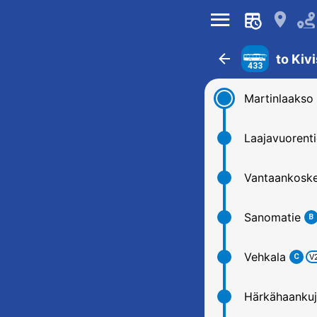
󰍜
󰍎
󰁍
to Kiv
433
Martinlaakso
Laajavuorenti
Vantaankosk
Sanomatie
B
Vehkala
C
V
Härkähaankuj