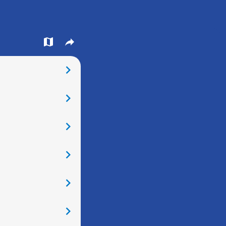
󰍍
󰒖
󰅂
󰅂
󰅂
󰅂
󰅂
󰅂