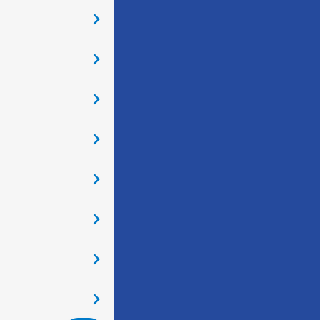
󰅂
󰅂
󰅂
󰅂
󰅂
󰅂
󰅂
󰅂