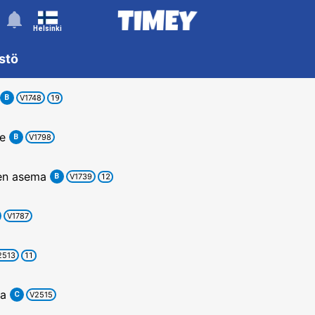
󰂚
Helsinki
istö
B
V1748
19
e
B
V1798
en asema
B
V1739
12
V1787
2513
11
a
C
V2515