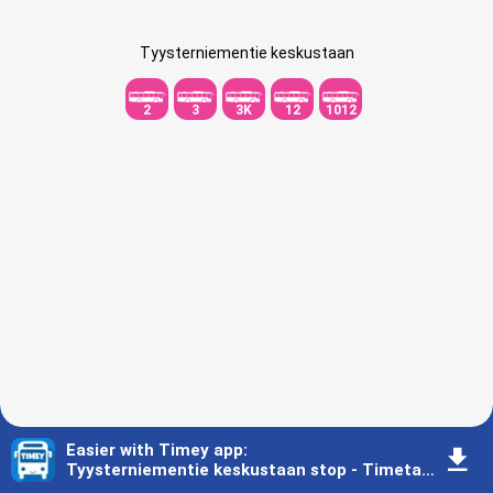
Tyysterniementie keskustaan
2
3
3K
12
1012
Easier with Timey app
:
󰇚
Tyysterniementie keskustaan stop - Timetable - Lappeenranta