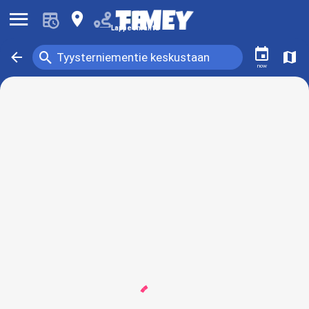
󰍜
󰍎
Lappeenranta
󰃭
󰍉
󰁍
󰍍
Tyysterniementie keskustaan
now