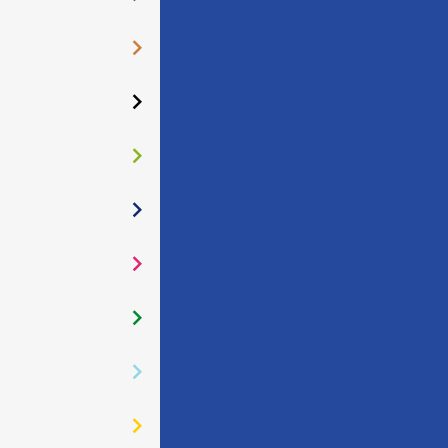
󰅂
󰅂
󰅂
󰅂
󰅂
󰅂
󰅂
󰅂