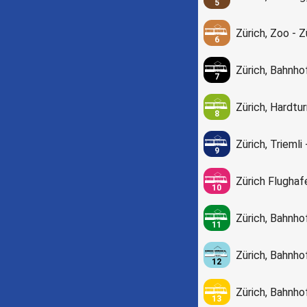
5
Zürich, Zoo - 
6
Zürich, Bahnho
7
Zürich, Hardtu
8
Zürich, Triemli
9
Zürich Flughaf
10
Zürich, Bahnho
11
Zürich, Bahnho
12
Zürich, Bahnhof
13