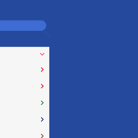
󰅀
󰅂
󰅂
󰅂
󰅂
󰅂