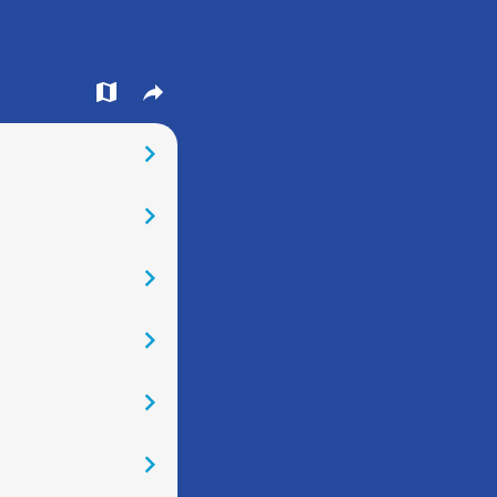
󰍍
󰒖
󰅂
󰅂
󰅂
󰅂
󰅂
󰅂