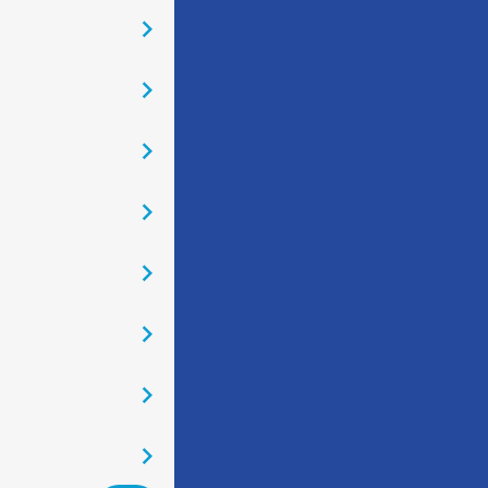
󰅂
󰅂
󰅂
󰅂
󰅂
󰅂
󰅂
󰅂