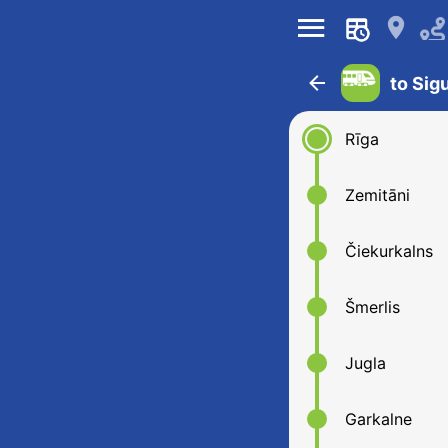
󰍜
󰍎
󰁍
to Sig
Rīga
Zemitāni
Čiekurkalns
Šmerlis
Jugla
Garkalne