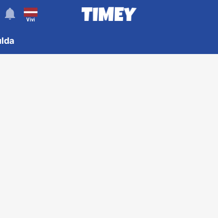
󰂚
Vivi
ulda