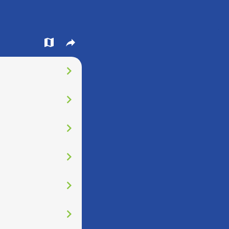
󰍍
󰒖
󰅂
󰅂
󰅂
󰅂
󰅂
󰅂