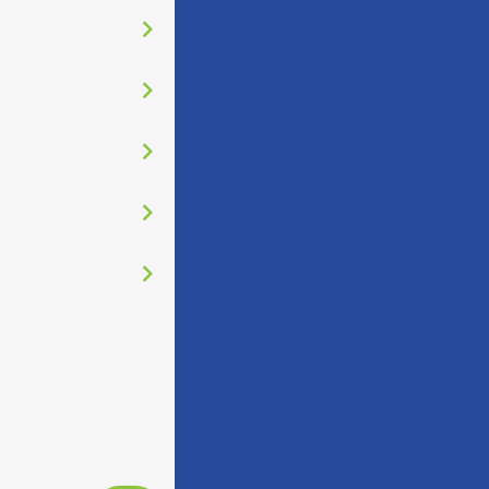
󰅂
󰅂
󰅂
󰅂
󰅂