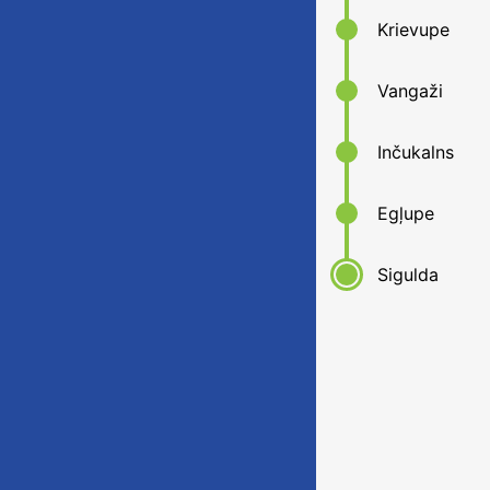
Krievupe
Vangaži
Inčukalns
Egļupe
Sigulda