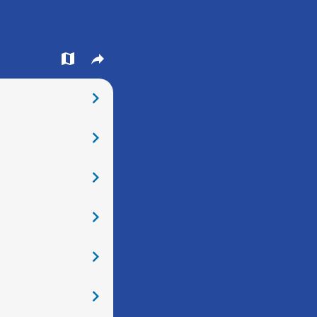
󰍍
󰒖
󰅂
󰅂
󰅂
󰅂
󰅂
󰅂