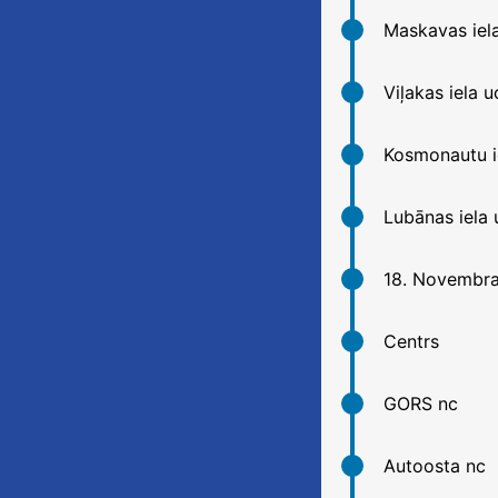
Maskavas iel
Viļakas iela u
Kosmonautu i
Lubānas iela 
18. Novembra 
Centrs
GORS nc
Autoosta nc