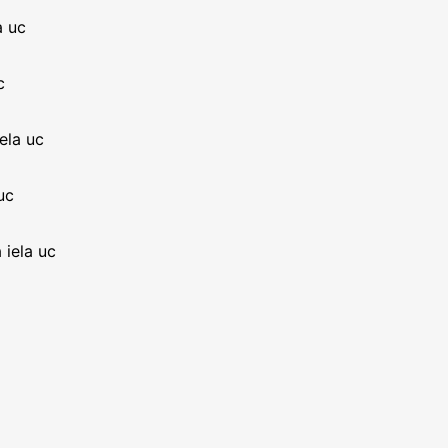
a uc
c
ela uc
uc
iela uc