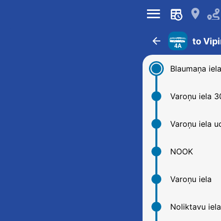
󰍜
󰍎
󰁍
to Vip
4A
Blaumaņa iel
Varoņu iela 3
Varoņu iela u
NOOK
Varoņu iela
Noliktavu iel