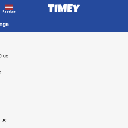
Rezekne
inga
a
0 uc
c
a uc