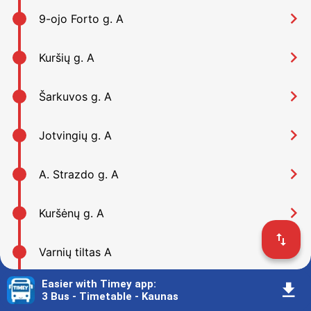
󰅂
9-ojo Forto g. A
󰅂
Kuršių g. A
󰅂
Šarkuvos g. A
󰅂
Jotvingių g. A
󰅂
A. Strazdo g. A
󰅂
Kuršėnų g. A
󰓢
󰅂
Varnių tiltas A
Easier with Timey app
:
󰇚
󰅂
Juozo Gruodžio namai A
3 Bus - Timetable - Kaunas