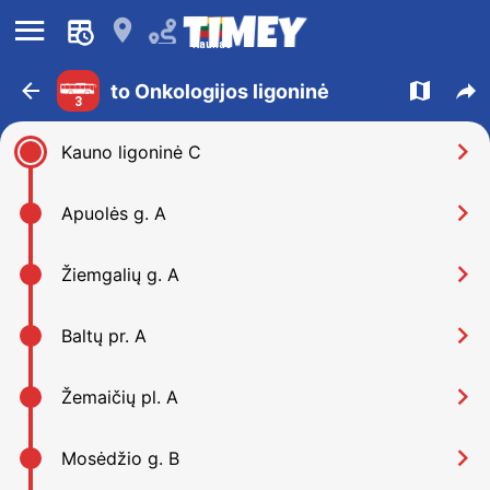
󰍜
󰍎
Kaunas
󰁍
󰍍
󰒖
to Onkologijos ligoninė
3
󰅂
Kauno ligoninė C
󰅂
Apuolės g. A
󰅂
Žiemgalių g. A
󰅂
Baltų pr. A
󰅂
Žemaičių pl. A
󰅂
Mosėdžio g. B