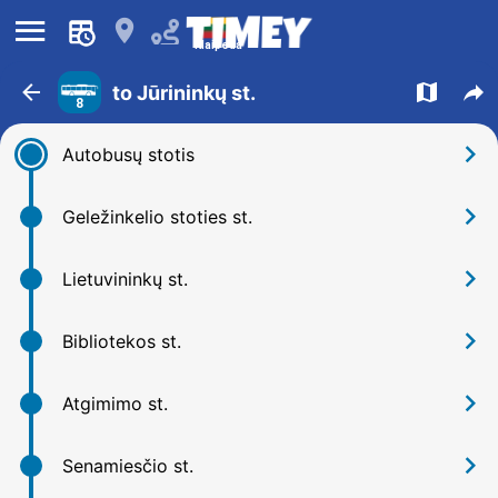
󰍜
󰍎
Klaipeda
󰁍
󰍍
󰒖
to Jūrininkų st.
8
󰅂
Autobusų stotis
󰅂
Geležinkelio stoties st.
󰅂
Lietuvininkų st.
󰅂
Bibliotekos st.
󰅂
Atgimimo st.
󰅂
Senamiesčio st.