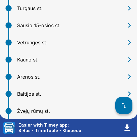
󰅂
Turgaus st.
󰅂
Sausio 15-osios st.
󰅂
Vėtrungės st.
󰅂
Kauno st.
󰅂
Arenos st.
󰅂
Baltijos st.
󰓢
󰅂
Žvejų rūmų st.
Easier with Timey app
:
󰇚
󰅂
Klaipėdos miesto poliklinika
8 Bus - Timetable - Klaipeda