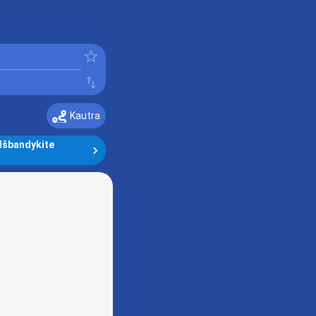
󰓒
󰓢
Kautra
Išbandykite 
󰅂