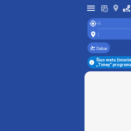
󰍜
󰍎
󰆤
Iš
󰍎
Į
󰗕
Dabar
Šiuo metu žiniatin
󰋼
„Timey“ programą,