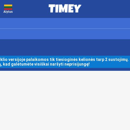
Alytus
klio versijoje palaikomos tik tiesioginės kelionės tarp 2 sustojimų. 
 kad galėtumėte visiškai naršyti neprisijungę!