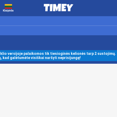
Klaipėda
klio versijoje palaikomos tik tiesioginės kelionės tarp 2 sustojimų. 
 kad galėtumėte visiškai naršyti neprisijungę!