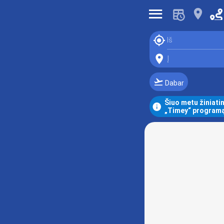
󰍜
󰍎
󰆤
Iš
󰍎
Į
󰗕
Dabar
Šiuo metu žiniatin
󰋼
„Timey“ programą,