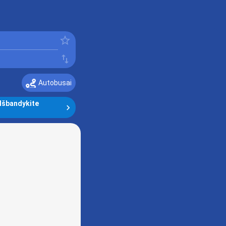
󰓒
󰓢
Autobusai
Išbandykite 
󰅂