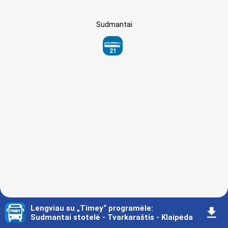
Sudmantai
21
Lengviau su „Timey“ programėle
:
󰇚
Sudmantai stotelė - Tvarkaraštis - Klaipėda