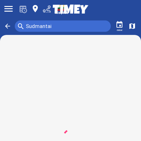
󰍜
󰍎
Klaipėda
󰃭
󰍉
󰁍
󰍍
Sudmantai
dabar