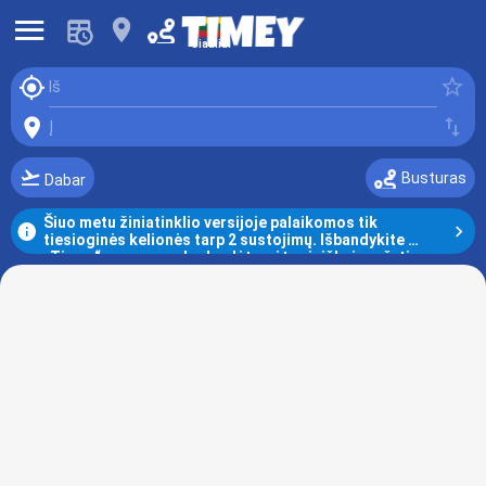
󰍜
󰍎
Šiauliai
󰆤
󰓒
Iš
󰍎
󰓢
Į
󰗕
Busturas
Dabar
Šiuo metu žiniatinklio versijoje palaikomos tik 
󰋼
󰅂
tiesioginės kelionės tarp 2 sustojimų. Išbandykite 
„Timey“ programą, kad galėtumėte visiškai naršyti 
neprisijungę!