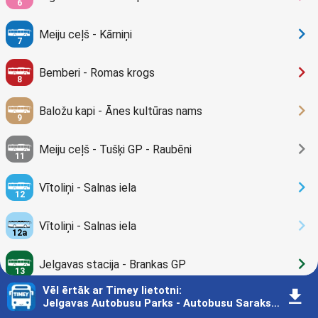
6
󰅂
Meiju ceļš - Kārniņi
7
󰅂
Bemberi - Romas krogs
8
󰅂
Baložu kapi - Ānes kultūras nams
9
󰅂
Meiju ceļš - Tušķi GP - Raubēni
11
󰅂
Vītoliņi - Salnas iela
12
󰅂
Vītoliņi - Salnas iela
12a
󰅂
Jelgavas stacija - Brankas GP
13
Vēl ērtāk ar Timey lietotni
:
󰇚
󰅂
Baložu kapi - Meiju ceļš
Jelgavas Autobusu Parks - Autobusu Saraksts - Jelgava
14