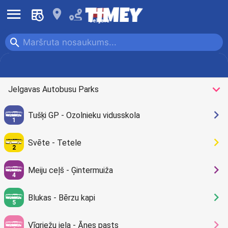
󰍜
󰍎
Jelgava
󰍉
Autobuss
󰅀
Jelgavas Autobusu Parks
󰅂
Tušķi GP - Ozolnieku vidusskola
1
󰅂
Svēte - Tetele
2
󰅂
Meiju ceļš - Ģintermuiža
4
󰅂
Blukas - Bērzu kapi
5
󰅂
Vīgriežu iela - Ānes pasts