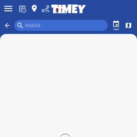
󰍜
󰍎
Rēzekne
󰃭
󰍉
󰁍
󰍍
Meklēt...
tagad