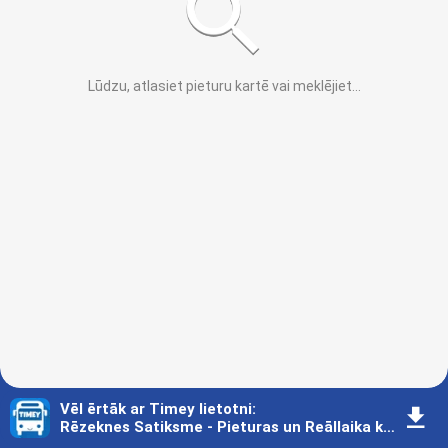
Lūdzu, atlasiet pieturu kartē vai meklējiet
...
Vēl ērtāk ar Timey lietotni
:
󰇚
Rēzeknes Satiksme - Pieturas un Reāllaika karte - Rēzekne