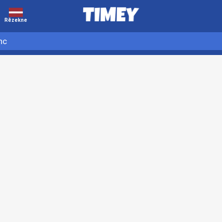
Rēzekne
nc