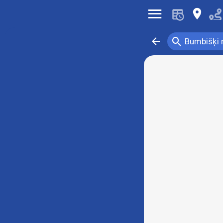
󰍜
󰍎
󰍉
󰁍
Bumbišķi 