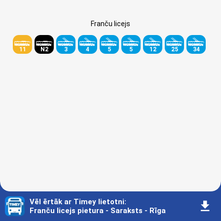
Franču licejs
11
N2
3
4
5
5
12
25
34
Vēl ērtāk ar Timey lietotni
:
󰇚
Franču licejs pietura - Saraksts - Rīga