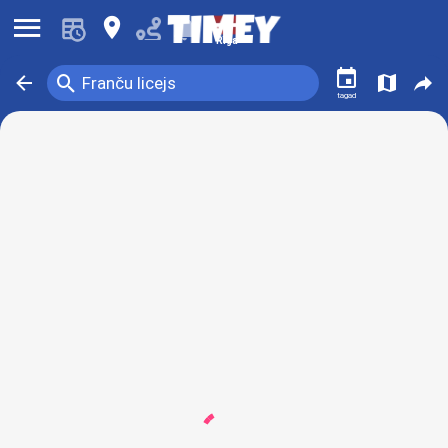
󰍜
󰍎
󰂚
Rīga
󰃭
󰍉
󰁍
󰍍
󰒖
Franču licejs
tagad