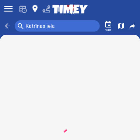
󰍜
󰍎
󰂚
Rīga
󰃭
󰍉
󰁍
󰍍
󰒖
Katrīnas iela
tagad