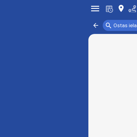
󰍜
󰍎
󰍉
󰁍
Ostas iela