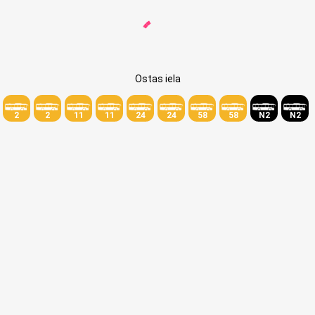
Ostas iela
2
2
11
11
24
24
58
58
N2
N2