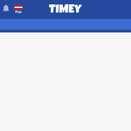
󰂚
Rīga