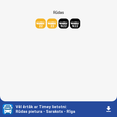
Rūdas
22
22
N22
N22
Vēl ērtāk ar Timey lietotni
:
󰇚
Rūdas pietura - Saraksts - Rīga