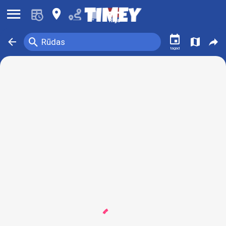
󰍜
󰍎
󰂚
Rīga
󰃭
󰍉
󰁍
󰍍
󰒖
Rūdas
tagad