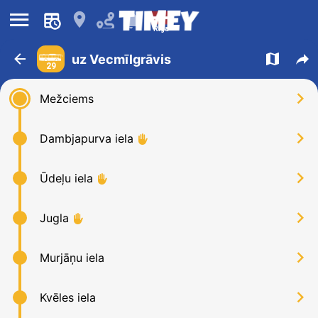
󰍜
󰍎
󰂚
Rīga
󰁍
󰍍
󰒖
uz Vecmīlgrāvis
29
󰅂
Mežciems
󰅂
Dambjapurva iela
󰹆
󰅂
Ūdeļu iela
󰹆
󰅂
Jugla
󰹆
󰅂
Murjāņu iela
󰅂
Kvēles iela