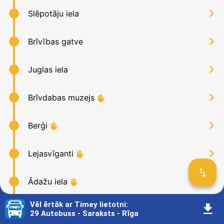
󰅂
Slēpotāju iela
󰅂
Brīvības gatve
󰅂
Juglas iela
󰅂
Brīvdabas muzejs
󰹆
󰅂
Berģi
󰹆
󰅂
Lejasvīganti
󰹆
󰓢
󰅂
Ādažu iela
󰹆
Vēl ērtāk ar Timey lietotni
:
󰇚
󰅂
Bukulti
󰹆
29 Autobuss - Saraksts - Rīga