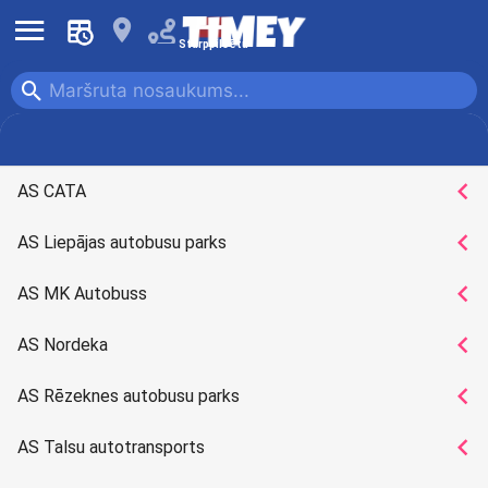
󰍜
󰍎
Starppilsētu
󰍉
Autobuss
Vilciens
󰅁
AS CATA
󰅁
AS Liepājas autobusu parks
󰅁
AS MK Autobuss
󰅁
AS Nordeka
󰅁
AS Rēzeknes autobusu parks
󰅁
AS Talsu autotransports