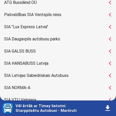
󰅁
ATG Bussiliinid OÜ
󰅁
Pašvaldības SIA Ventspils reiss
󰅁
SIA "Lux Express Latvia"
󰅁
SIA Daugavpils autobusu parks
󰅁
SIA GALSS BUSS
󰅁
SIA HANSABUSS Latvija
󰅁
SIA Latvijas Sabiedriskais Autobuss
󰅁
SIA NORMA-A
󰅁
SIA VTU Valmiera
Vēl ērtāk ar Timey lietotni
:
󰇚
Starppilsētu Autobusi - Maršruti