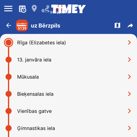
󰍜
󰍎
Starppilsētu
󰁍
󰍍
󰒖
uz Bērzpils
5139
󰅂
Rīga (Elizabetes iela)
󰅂
13. janvāra iela
󰅂
Mūkusala
󰅂
Bieķensalas iela
󰅂
Vienības gatve
󰅂
Ģimnastikas iela