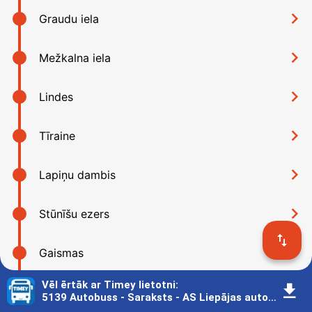
󰅂
Graudu iela
󰅂
Mežkalna iela
󰅂
Lindes
󰅂
Tīraine
󰅂
Lapiņu dambis
󰅂
Stūnīšu ezers
󰓢
󰅂
Gaismas
Vēl ērtāk ar Timey lietotni
:
󰇚
󰅂
Baložu stacija
5139 Autobuss - Saraksts - AS Liepājas autobusu parks