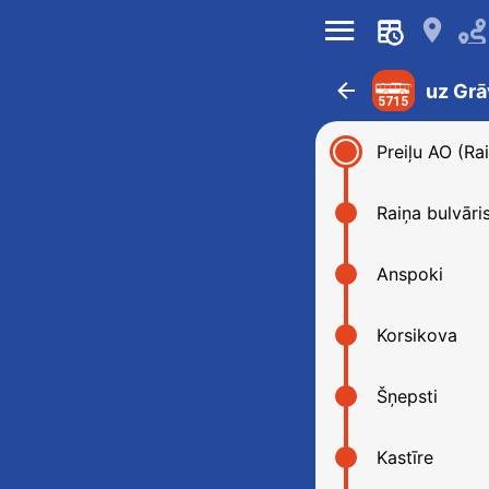
󰍜
󰍎
󰁍
uz Grā
5715
Preiļu AO (Rai
Raiņa bulvāri
Anspoki
Korsikova
Šņepsti
Kastīre