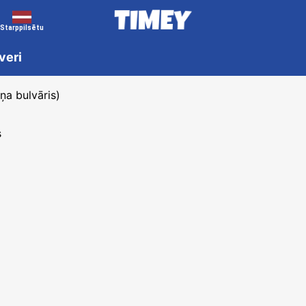
Starppilsētu
veri
ņa bulvāris)
s