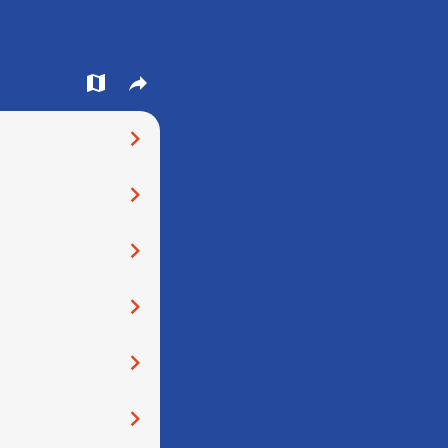
󰍍
󰒖
󰅂
󰅂
󰅂
󰅂
󰅂
󰅂