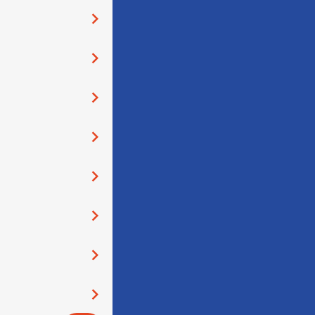
󰅂
󰅂
󰅂
󰅂
󰅂
󰅂
󰅂
󰅂