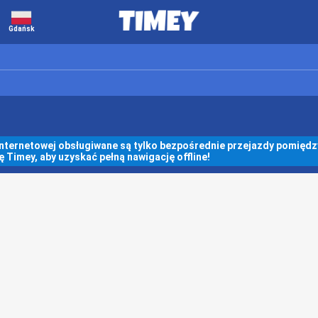
Gdańsk
internetowej obsługiwane są tylko bezpośrednie przejazdy pomiędzy
ę Timey, aby uzyskać pełną nawigację offline!