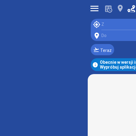
󰍜
󰍎
󰆤
Z
󰍎
Do
󰗕
Teraz
Obecnie w wersji 
󰋼
Wypróbuj aplikacj