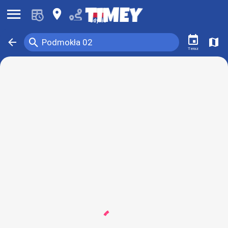
󰍜
󰍎
Gdynia
󰃭
󰍉
󰁍
󰍍
Podmokła 02
Teraz