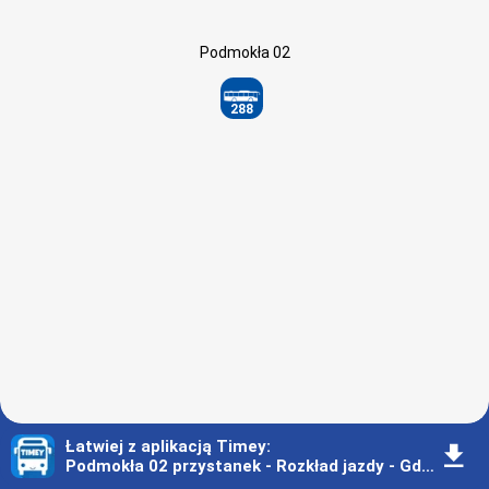
Podmokła 02
288
Łatwiej z aplikacją Timey
:
󰇚
Podmokła 02 przystanek - Rozkład jazdy - Gdynia