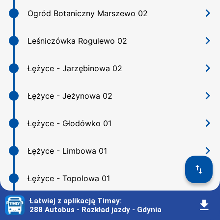
󰅂
Ogród Botaniczny Marszewo 02
󰅂
Leśniczówka Rogulewo 02
󰅂
Łężyce - Jarzębinowa 02
󰅂
Łężyce - Jeżynowa 02
󰅂
Łężyce - Głodówko 01
󰅂
Łężyce - Limbowa 01
󰓢
󰅂
Łężyce - Topolowa 01
Łatwiej z aplikacją Timey
:
󰇚
󰅂
Łężyce 01
288 Autobus - Rozkład jazdy - Gdynia