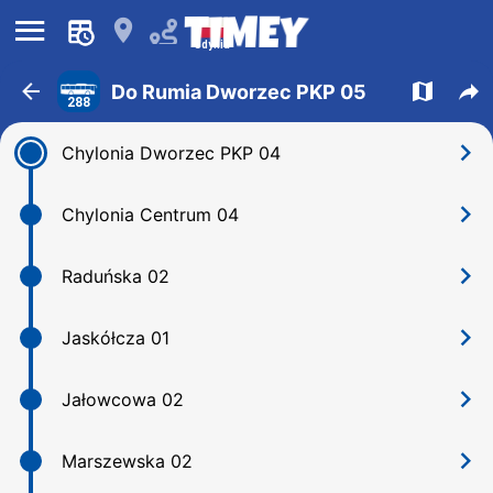
󰍜
󰍎
Gdynia
󰁍
󰍍
󰒖
Do Rumia Dworzec PKP 05
288
󰅂
Chylonia Dworzec PKP 04
󰅂
Chylonia Centrum 04
󰅂
Raduńska 02
󰅂
Jaskółcza 01
󰅂
Jałowcowa 02
󰅂
Marszewska 02