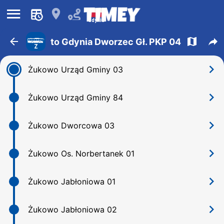
󰍜
󰍎
Gdynia
󰁍
󰍍
󰒖
to Gdynia Dworzec Gł. PKP 04
Z
󰅂
Żukowo Urząd Gminy 03
󰅂
Żukowo Urząd Gminy 84
󰅂
Żukowo Dworcowa 03
󰅂
Żukowo Os. Norbertanek 01
󰅂
Żukowo Jabłoniowa 01
󰅂
Żukowo Jabłoniowa 02