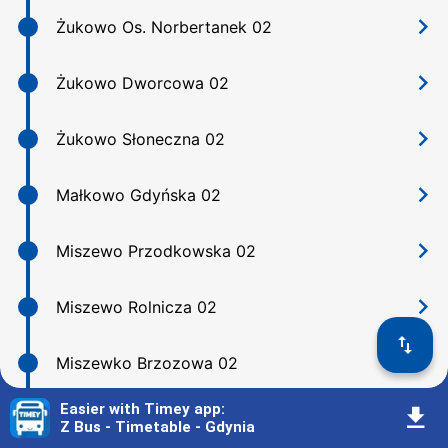
󰅂
Żukowo Os. Norbertanek 02
󰅂
Żukowo Dworcowa 02
󰅂
Żukowo Słoneczna 02
󰅂
Małkowo Gdyńska 02
󰅂
Miszewo Przodkowska 02
󰅂
Miszewo Rolnicza 02
󰓢
󰅂
Miszewko Brzozowa 02
Easier with Timey app
:
󰇚
󰅂
Nowy Tuchom 02
Z Bus - Timetable - Gdynia