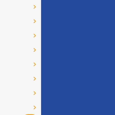
󰅂
󰅂
󰅂
󰅂
󰅂
󰅂
󰅂
󰅂