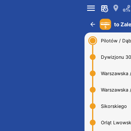
󰍜
󰍎
󰁍
to Zal
5
Pilotów / Dą
Dywizjonu 30
Warszawska /
Warszawska /
Sikorskiego
Orląt Lwowsk