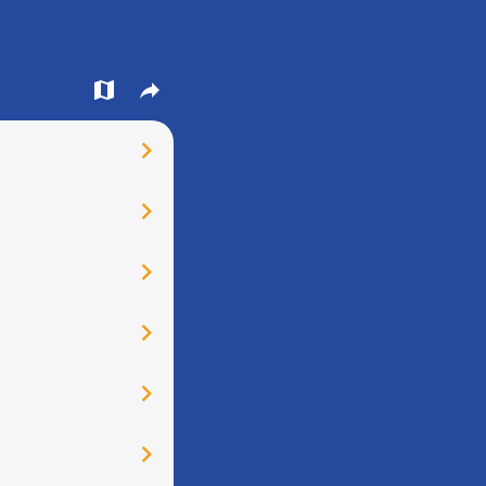
󰍍
󰒖
󰅂
󰅂
󰅂
󰅂
󰅂
󰅂