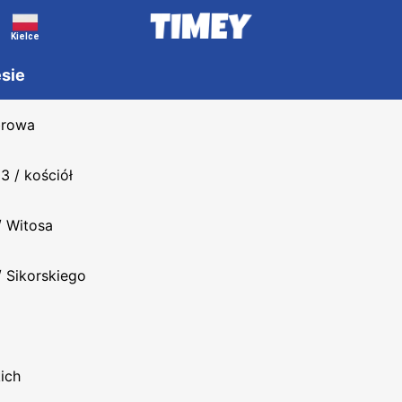
Kielce
esie
browa
3 / kościół
 Witosa
 Sikorskiego
ich