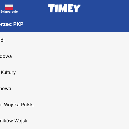
Swinoujscie
orzec PKP
iół
odowa
Kultury
inowa
ii Wojska Polsk.
dników Wojsk.