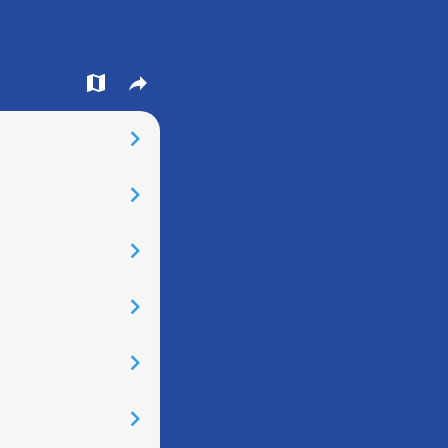
󰍍
󰒖
󰅂
󰅂
󰅂
󰅂
󰅂
󰅂