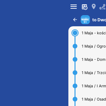
󰍜
󰍎
󰁍
to Dw
51
1 Maja - kośc
1 Maja / Ogr
1 Maja - Dom 
1 Maja / Trzc
1 Maja / I Arm
1 Maja / Osa