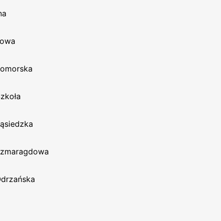
na
towa
Pomorska
Szkoła
ąsiedzka
Szmaragdowa
Odrzańska