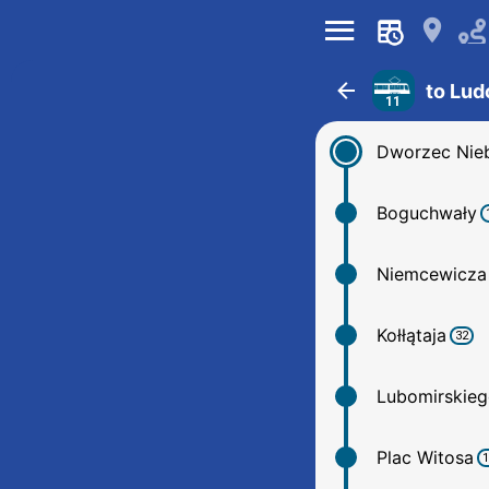
󰍜
󰍎
󰁍
to Lu
11
Dworzec Nie
Boguchwały
Niemcewicza
Kołłątaja
32
Lubomirskieg
Plac Witosa
1