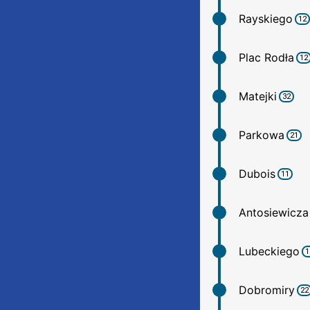
Rayskiego
12
Plac Rodła
12
Matejki
32
Parkowa
21
Dubois
11
Antosiewicza
Lubeckiego
1
Dobromiry
22