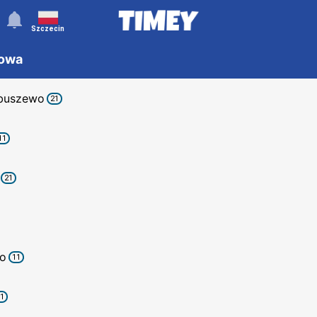
󰂚
Szczecin
dowa
buszewo
21
11
21
o
11
1