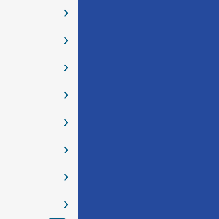
󰅂
󰅂
󰅂
󰅂
󰅂
󰅂
󰅂
󰅂