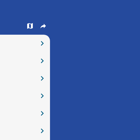
󰍍
󰒖
󰅂
󰅂
󰅂
󰅂
󰅂
󰅂